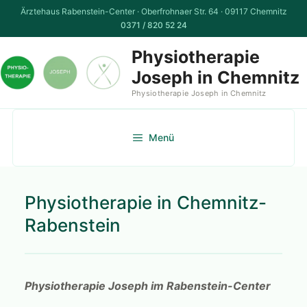
Zum
Ärztehaus Rabenstein-Center · Oberfrohnaer Str. 64 · 09117 Chemnitz
Inhalt
0371 / 820 52 24
springen
Physiotherapie
Joseph in Chemnitz
Physiotherapie Joseph in Chemnitz
Menü
Physiotherapie in Chemnitz-
Rabenstein
Physiotherapie Joseph im Rabenstein-Center